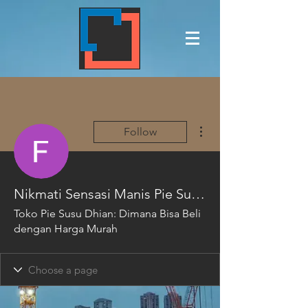
More actions
Follow
Nikmati Sensasi Manis Pie Susu Dhian Bali dari Toko Grosir Terpercaya dan Murah
Toko Pie Susu Dhian: Dimana Bisa Beli
dengan Harga Murah